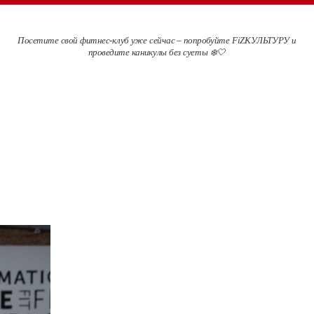
Посетите свой фитнес-клуб уже сейчас – попробуйте FiZКУЛЬТУРУ и
проведите каникулы без суеты ❄️🤍