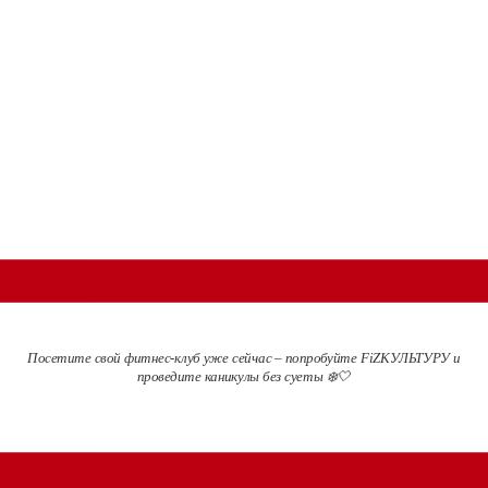
Посетите свой фитнес-клуб уже сейчас – попробуйте FiZКУЛЬТУРУ и
проведите каникулы без суеты ❄️🤍